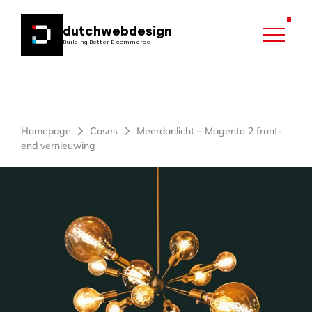
dutchwebdesign
Building Better E-commerce
Cases
Homepage
Cases
Meerdanlicht – Magento 2 front-
Development
end vernieuwing
Magento
Online marketing
Shopify
Fast Track Hyvä B2B
Conversie optimalisatie
WooCommerce
AI
Fast Track Hyvä
Zoekmachine optimalisatie (SEO)
Overname, migratie en audit
B2B Magento
B2B WooCommerce
AI voor Magento
Zoekmachine adverteren (SEA)
Branches
Koppelingen en modules
B2C Magento
B2C WooCommerce
Overname beheer
AI strategie opstellen
Groothandel
Hyvä Commerce
Migratiescan
Magento modules
Zoeken
Ontwikkeling AI agents